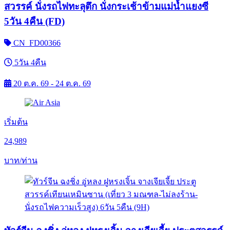
สวรรค์ นั่งรถไฟทะลุตึก นั่งกระเช้าข้ามแม่น้ำแยงซี
5วัน 4คืน (FD)
CN_FD00366
5วัน 4คืน
20 ต.ค. 69 - 24 ต.ค. 69
เริ่มต้น
24,989
บาท/ท่าน