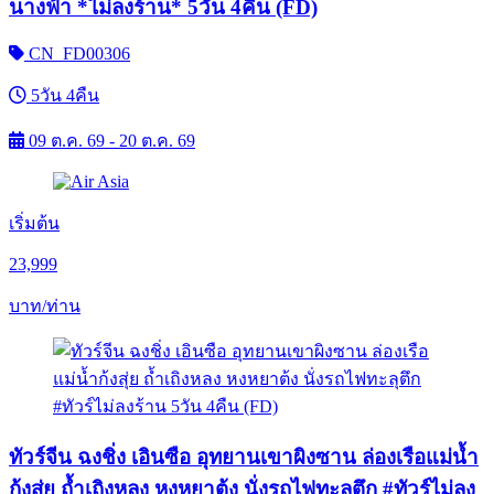
นางฟ้า *ไม่ลงร้าน* 5วัน 4คืน (FD)
CN_FD00306
5วัน 4คืน
09 ต.ค. 69 - 20 ต.ค. 69
เริ่มต้น
23,999
บาท/ท่าน
ทัวร์จีน ฉงชิ่ง เอินซือ อุทยานเขาผิงซาน ล่องเรือแม่น้ำ
ก้งสุ่ย ถ้ำเถิงหลง หงหยาต้ง นั่งรถไฟทะลุตึก #ทัวร์ไม่ลง