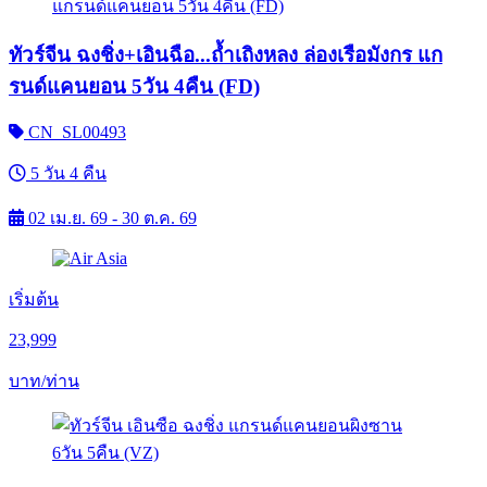
ทัวร์จีน ฉงชิ่ง+เอินฉือ...ถ้ำเถิงหลง ล่องเรือมังกร แก
รนด์แคนยอน 5วัน 4คืน (FD)
CN_SL00493
5 วัน 4 คืน
02 เม.ย. 69 - 30 ต.ค. 69
เริ่มต้น
23,999
บาท/ท่าน