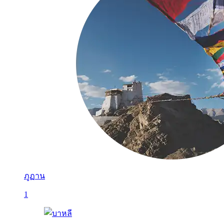
ภูฏาน
1