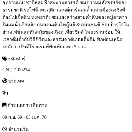
อุทยานแห่งชาติหลุมฟ้าสะพานสวรรค์ ชมความมหัศจรรย์ของ
ธรรมชาติ รถไฟฟ้าทะลุตึก แลนด์มาร์คสุดล้ำแห่งเมืองฉงชิ่งที่
ต้องไปเช็คอิน หงหยาต้ง ชมแสงสว่างยามค่ำคืนของหมู่อาคาร
ริมแม่น้ำเจียหลิง ถนนคนเดินไท่กู้หลี & ถนนชุนซี ช้อปปิ้งจุใจใน
ย่านแฟชั่นสุดทันสมัยของเฉิงตู เที่ยวชิลล์ ไม่ลงร้านช้อป ให้
เวลาดื่มด่ำกับวิถีชีวิตและธรรมชาติแบบเต็มอิ่ม พักผ่อนเหนือ
ระดับ การันตีโรงแรมที่พักเทียบเท่า 5 ดาว
รหัสทัวร์
CN_TG00234
ประเทศ
จีน
กำหนดการเดินทาง
09 ก.ย. 69 - 03 ม.ค. 70
จำนวนวัน