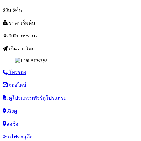
6วัน 5คืน
ราคาเริ่มต้น
38,900
บาท/ท่าน
เดินทางโดย
โทรจอง
จองไลน์
ดูโปรแกรมทัวร์
ดูโปรแกรม
เฉิงตู
ฉงชิ่ง
#รถไฟทะลุตึก