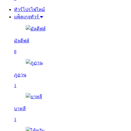
ทัวร์โปรไฟไหม้
แพ็คเกจทัวร์
มัลดีฟส์
8
ภูฏาน
1
บาหลี
1