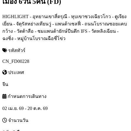
เมือง 6วัน 5คืน (FD)
HIGHLIGHT - อุทยานเขาสี่ดรุณี - หุบเขาซวงเฉียวโกว - ตูเจียง
เยี่ยน - จัตุรัสหย่างเทียนวู่ - แพนด้าเซลฟี่ - ถนนโบราณซอยแคบ
กว้าง - วัดต้าสือ - ชมแพนด้ายักษ์ปีนตึก IFS - วัดหลิงเฉียน -
ฉงชิ่ง - หมู่บ้านโบราณฉือชี่โข่ว
รหัสทัวร์
CN_FD00228
ประเทศ
จีน
กำหนดการเดินทาง
02 เม.ย. 69 - 20 ต.ค. 69
จำนวนวัน