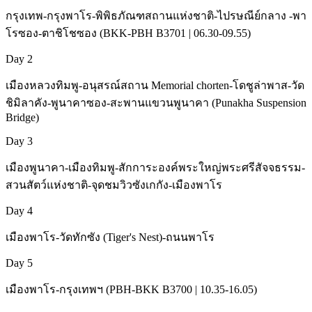
กรุงเทพ-กรุงพาโร-พิพิธภัณฑสถานแห่งชาติ-ไปรษณีย์กลาง -พา
โรซอง-ตาชิโชซอง (BKK-PBH B3701 | 06.30-09.55)
Day 2
เมืองหลวงทิมพู-อนุสรณ์สถาน Memorial chorten-โดชูล่าพาส-วัด
ชิมิลาคัง-พูนาคาซอง-สะพานแขวนพูนาคา (Punakha Suspension
Bridge)
Day 3
เมืองพูนาคา-เมืองทิมพู-สักการะองค์พระใหญ่พระศรีสัจจธรรม-
สวนสัตว์แห่งชาติ-จุดชมวิวซังเกกัง-เมืองพาโร
Day 4
เมืองพาโร-วัดทักซัง (Tiger's Nest)-ถนนพาโร
Day 5
เมืองพาโร-กรุงเทพฯ (PBH-BKK B3700 | 10.35-16.05)