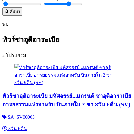
ค้นหา
พบ
ทัวร์ซาอุดีอาระเบีย
2 โปรแกรม
ทัวร์ซาอุดิอาระเบีย มหัศจรรย์...แกรนด์ ซาอุดิอาราเบีย
อารยธรรมแห่งอาหรับ บินภายใน 2 ขา 8วัน 6คืน (SV)
SA_SV00003
8วัน 6คืน