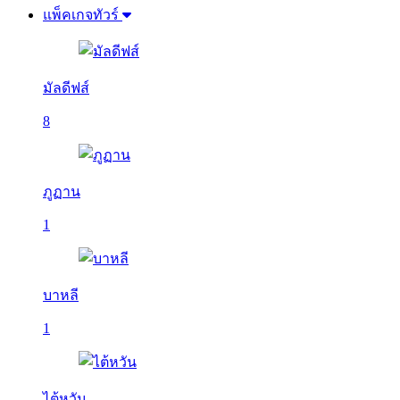
แพ็คเกจทัวร์
มัลดีฟส์
8
ภูฏาน
1
บาหลี
1
ไต้หวัน